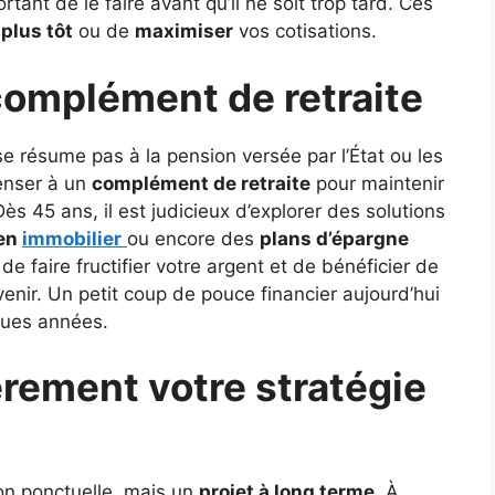
rtant de le faire avant qu’il ne soit trop tard. Ces
 plus tôt
ou de
maximiser
vos cotisations.
 complément de retraite
 se résume pas à la pension versée par l’État ou les
penser à un
complément de retraite
pour maintenir
Dès 45 ans, il est judicieux d’explorer des solutions
 en
immobilier
ou encore des
plans d’épargne
e faire fructifier votre argent et de bénéficier de
venir. Un petit coup de pouce financier aujourd’hui
ques années.
èrement votre stratégie
ion ponctuelle, mais un
projet à long terme
. À