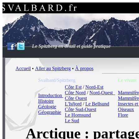
Le Spitzberg en détail et guide pratique
Accueil
•
Aller au Spitzberg
•
À propos
Svalbard/Spitzberg
Le vivant
Côte Est
/
Nord-Est
Côte Nord
/
Nord‑Ouest
Mammifères
Introduction
Côte Ouest
Mammifère
Histoire
L'Isfjord
/
Le Bellsund
Insectes et
Géologie
Côte Sud-Ouest
Oiseaux
Géographie
Le Hornsund
Flore
Le Sud
Arctique : partag