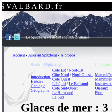
Le Spitzberg en détail et guide pratique
Accueil
•
Aller au Spitzberg
•
À propos
Svalbard/Spitzberg
Le vivant
Côte Est
/
Nord-Est
Côte Nord
/
Nord‑Ouest
Mammifères
Introduction
Côte Ouest
Mammifère
Histoire
L'Isfjord
/
Le Bellsund
Insectes et
Géologie
Côte Sud-Ouest
Oiseaux
Géographie
Le Hornsund
Flore
Le Sud
Glaces de mer : 3 