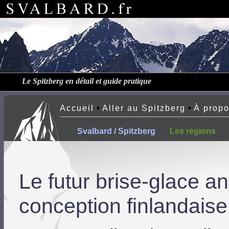
Le Spitzberg en détail et guide pratique
•
•
Accueil
Aller au Spitzberg
À prop
Svalbard / Spitzberg
Les régions
Le futur brise-glace an
conception finlandaise