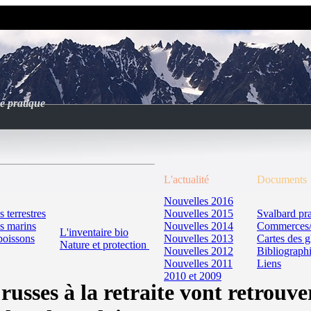
e pratique
L'actualité
Documents
Nouvelles 2016
terrestres
Nouvelles 2015
Svalbard pr
s marins
Nouvelles 2014
Commerces/
L'inventaire bio
 poissons
Nouvelles 2013
Cartes des g
Nature et protection
Nouvelles 2012
Bibliograph
Nouvelles 2011
Liens
2010
et 2009
russes à la retraite vont retrouve