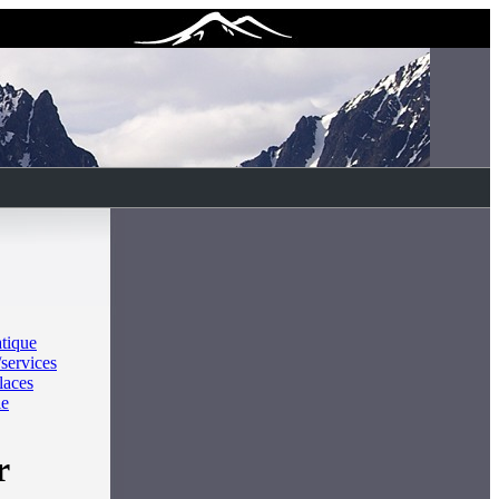
atique
services
laces
ie
r