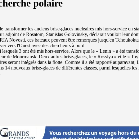
cherche polaire
e transformer les anciens brise-glaces nucléaires mis hors-service en st
eur-adjoint de Rosatom, Stanislas Golovinsky, déclarait vouloir leur don
e RIA Novosti, ces bateaux peuvent être remorqués jusqu'en Tchoukokta
river vers l'Ouest avec des chercheurs à bord.
 lesquels 3 ont été mis hors-service. Alors que le « Lenin » a été trans
érieur de Mourmansk. Deux autres brise-glaces, le « Rossiya » et le « Ta
es seront intégrés dans la flotte. Comme il a été rapporté auparavant, 
ins 14 nouveaux brise-glaces de différentes classes, parmi lesquelles les 
.