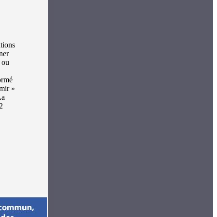
ations
ner
 ou
formé
ymir »
La
2