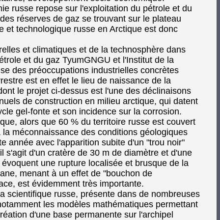
e russe repose sur l'exploitation du pétrole et du
 des réserves de gaz se trouvant sur le plateau
que et technologique russe en Arctique est donc
relles et climatiques et de la technosphère dans
pétrole et du gaz TyumGNGU et l'Institut de la
ise des préoccupations industrielles concrètes
estre est en effet le lieu de naissance de la
ont le projet ci-dessus est l'une des déclinaisons
anuels de construction en milieu arctique, qui datent
le gel-fonte et son incidence sur la corrosion.
ique, alors que 60 % du territoire russe est couvert
s à la méconnaissance des conditions géologiques
e année avec l'apparition subite d'un "trou noir"
l s'agit d'un cratère de 30 m de diamètre et d'une
Z évoquent une rupture localisée et brusque de la
hane, menant à un effet de "bouchon de
face, est évidemment très importante.
ora scientifique russe, présente dans de nombreuses
e notamment les modèles mathématiques permettant
création d'une base permanente sur l'archipel