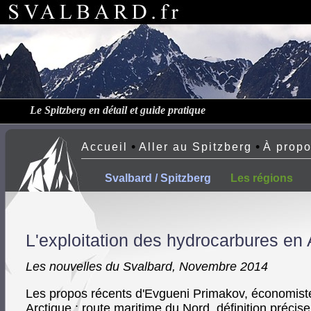
Le Spitzberg en détail et guide pratique
•
•
Accueil
Aller au Spitzberg
À prop
Svalbard / Spitzberg
Les régions
L'exploitation des hydrocarbures en 
Les nouvelles du Svalbard, Novembre 2014
Les propos récents d'Evgueni Primakov, économiste, 
Arctique : route maritime du Nord, définition précis