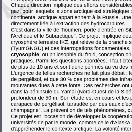
Chaque direction implique des efforts considérables
gaz, pour lesquels la zone arctique est stratégique
continental arctique appartiennent à la Russie. Une 
directement liée à l'extraction des hydrocarbures.
C'est dans la ville de Tioumen, porte d'entrée en Si
l'Arctique et le Subarctique". Ce projet implique de
cryosphère terrestre IKZ, qui relève de la branche 
(TyumGNGU) et des interrogations fondamentales, voir
cryosophie
, ou philosophie du froid, conception or
pratiques. Parmi les questions abordées, il faut cite
de plus de 10 ans et sont donc périmés au vu des nou
L'urgence de telles recherches ne fait plus débat : l
de pergélisol, et que 30 % des problèmes des infras
mouvantes dues à cette fonte. Ces recherches ont d'a
dans la péninsule du Yamal (Nord-Ouest de la Sibéri
profondeur de 50 m. Son étude est en cours et les p
carapace de pergélisol, taraudée par des eaux d'é
champagne". La prévention de tels phénomènes, qui 
Ce projet est l'occasion de développer la coopérati
universités de par le monde, comme celle d'Alask
d'appréhender le contexte arctique. La volonté inte