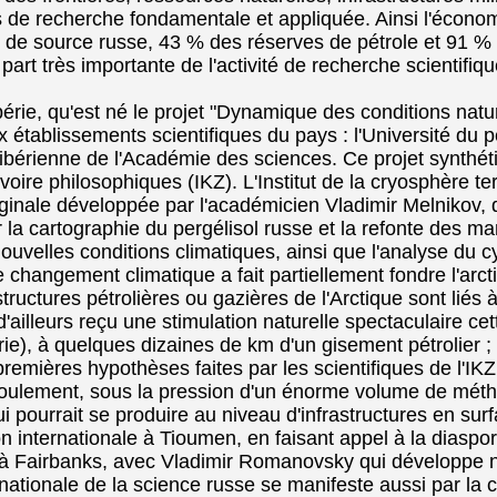
 de recherche fondamentale et appliquée. Ainsi l'économi
 : de source russe, 43 % des réserves de pétrole et 91 %
part très importante de l'activité de recherche scientifi
bérie, qu'est né le projet "Dynamique des conditions natu
ux établissements scientifiques du pays : l'Université du 
sibérienne de l'Académie des sciences. Ce projet synthét
e philosophiques (IKZ). L'Institut de la cryosphère terr
iginale développée par l'académicien Vladimir Melnikov, d
r la cartographie du pergélisol russe et la refonte des m
velles conditions climatiques, ainsi que l'analyse du cyc
e changement climatique a fait partiellement fondre l'arct
tructures pétrolières ou gazières de l'Arctique sont lié
illeurs reçu une stimulation naturelle spectaculaire cett
e), à quelques dizaines de km d'un gisement pétrolier ; i
remières hypothèses faites par les scientifiques de l'IK
coulement, sous la pression d'un énorme volume de mét
pourrait se produire au niveau d'infrastructures en sur
on internationale à Tioumen, en faisant appel à la diasp
a à Fairbanks, avec Vladimir Romanovsky qui développ
rnationale de la science russe se manifeste aussi par la 