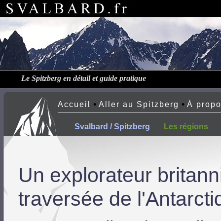
Le Spitzberg en détail et guide pratique
•
•
Accueil
Aller au Spitzberg
À prop
Svalbard / Spitzberg
Les régions
Un explorateur britann
traversée de l'Antarct