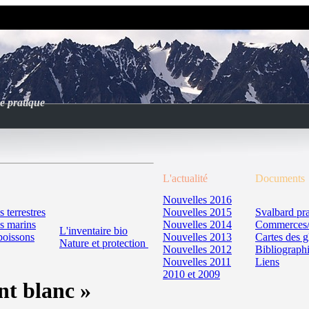
e pratique
L'actualité
Documents
Nouvelles 2016
terrestres
Nouvelles 2015
Svalbard pr
s marins
Nouvelles 2014
Commerces/
L'inventaire bio
 poissons
Nouvelles 2013
Cartes des g
Nature et protection
Nouvelles 2012
Bibliograph
Nouvelles 2011
Liens
2010
et 2009
nt blanc »