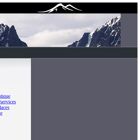
atique
services
laces
ie