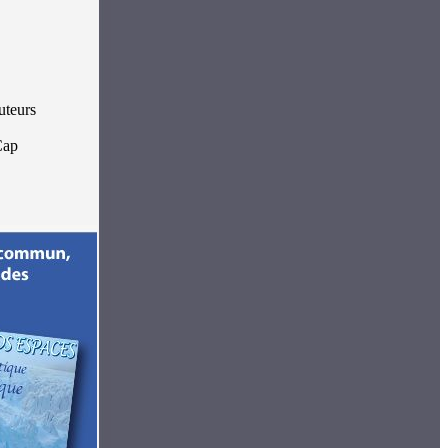
uteurs
Cap