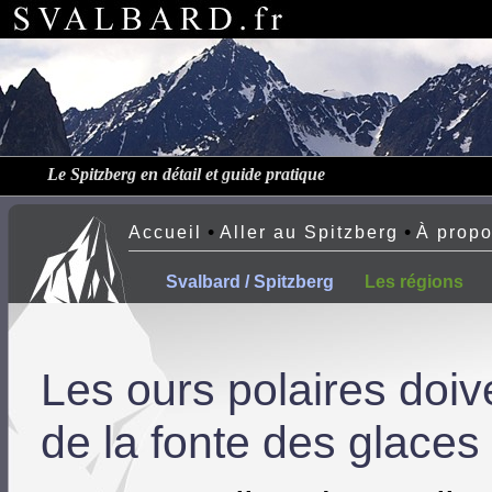
Le Spitzberg en détail et guide pratique
•
•
Accueil
Aller au Spitzberg
À prop
Svalbard / Spitzberg
Les régions
Les ours polaires doiv
de la fonte des glaces